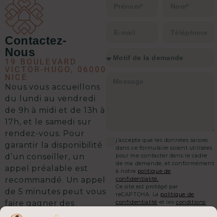
faut pour envisager une transaction
immobilière en toute sérénité.
Contactez-
Nous
19 BOULEVARD
VICTOR-HUGO, 06000
NICE
Nous vous accueillons
d
u lundi au vendredi
de 9h à midi et de 13h à
17h, et le samedi sur
rendez-vous.
Pour
j’accepte que les données saisies
garantir la disponibilité
dans ce formulaire soient utilisées
pour me contacter dans le cadre
d’un conseiller, un
de ma demande, et conformément
appel préalable est
à notre
politique de
confidentialité.
recommandé. Un appel
Ce site est protégé par
de 5 minutes peut vous
reCAPTCHA. La
politique de
confidentialité
et les
conditions
faire gagner des
d'utilisation
de Google
semaines sur votre