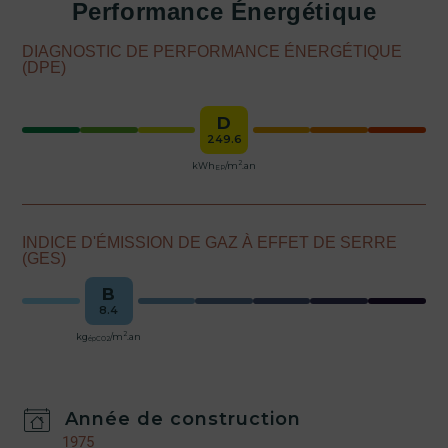
Performance Énergétique
DIAGNOSTIC DE PERFORMANCE ÉNERGÉTIQUE
(DPE)
D
249.6
2
kWh
/m
.an
EP
INDICE D'ÉMISSION DE GAZ À EFFET DE SERRE
(GES)
B
8.4
2
kg
/m
.an
épCO2
Année de construction
1975