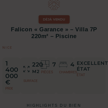
DÉJÀ VENDU
Falicon « Garance » – Villa 7P
220m² – Piscine
NICE
1
EXCELLENT
220
7
4
400
ÉTAT
M2
PIÈCES
CHAMBRES
000
ÉTAT
€
SURFACE
PRIX
HIGHLIGHTS DU BIEN