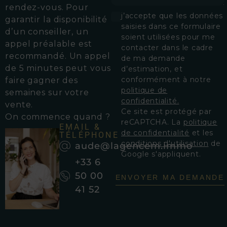
rendez-vous.
Pour
j’accepte que les données
garantir la disponibilité
saisies dans ce formulaire
d’un conseiller, un
soient utilisées pour me
appel préalable est
contacter dans le cadre
recommandé. Un appel
de ma demande
de 5 minutes peut vous
d’estimation, et
conformément à notre
faire gagner des
politique de
semaines sur votre
confidentialité.
vente.
Ce site est protégé par
On commence quand ?
reCAPTCHA. La
politique
EMAIL &
de confidentialité
et les
TÉLÉPHONE
conditions d'utilisation
de
aude@lagencem.immo
Google s'appliquent.
+33 6
50 00
ENVOYER MA DEMANDE
41 52