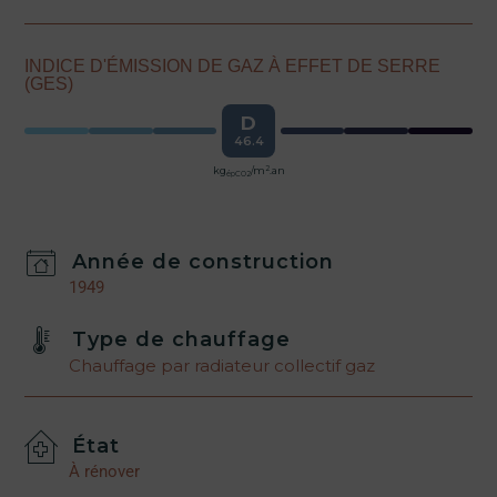
INDICE D'ÉMISSION DE GAZ À EFFET DE SERRE
(GES)
D
46.4
2
kg
/m
.an
épCO2
Année de construction
1949
Type de chauffage
Chauffage par radiateur collectif gaz
État
À rénover