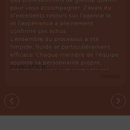
pour vous accompagner. J’avais eu
d’excellents retours sur l’agence M.
et l’expérience a pleinement
confirmé ces échos.
L’ensemble du processus a été
limpide, fluide et particulièrement
efficace. Chaque membre de l’équipe
apporte sa personnalité propre,
CHARLOTTE B.
créant ainsi une complémentarité
Lire plus
réellement gagnante.
Laurène est posée, réfléchie et très à
l’écoute. Elle analyse, anticipe et sait
s’imposer avec justesse lorsque cela
est nécessaire. Elle ne propose que
des biens en parfaite adéquation
avec nos circonstances.