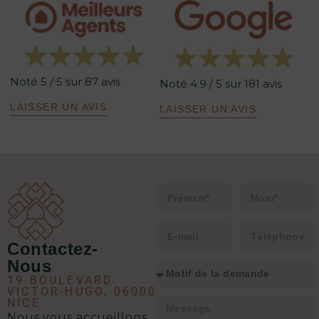
Aude, quant à elle, est une véritable
leadeuse. Experte dans son domaine,
elle maîtrise parfaitement les
tenants et aboutissants. Sa
Noté 5 / 5 sur 87 avis
méthodologie est redoutablement
Noté 4.9 / 5 sur 181 avis
efficace : un excellent relationnel,
LAISSER UN AVIS
LAISSER UN AVIS
une analyse précise de la situation,
un plan d’action clair et une solution
à chaque problématique.
C’est clairement l’équipe qu’il vous
faut pour envisager une transaction
immobilière en toute sérénité.
Contactez-
Nous
19 BOULEVARD
VICTOR-HUGO, 06000
NICE
Nous vous accueillons