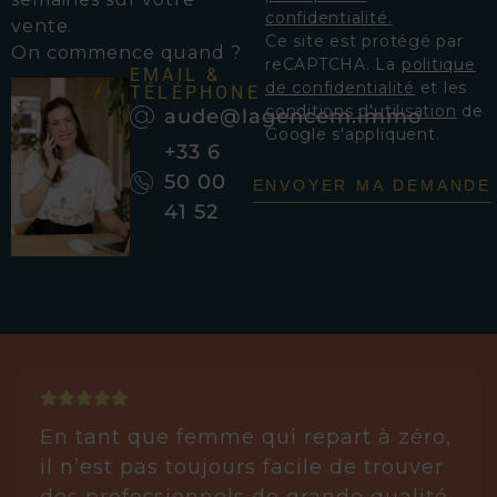
confidentialité.
vente.
Ce site est protégé par
On commence quand ?
reCAPTCHA. La
politique
EMAIL &
de confidentialité
et les
TÉLÉPHONE
conditions d'utilisation
de
aude@lagencem.immo
Google s'appliquent.
+33 6
50 00
ENVOYER MA DEMANDE
41 52
En tant que femme qui repart à zéro,
il n’est pas toujours facile de trouver
des professionnels de grande qualité