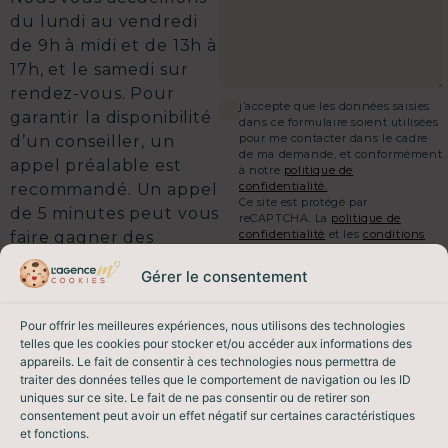
d
u lundi au vendredi
de 9h à midi et de 13h à
17h, et le samedi sur
rendez-vous.
Pour
j’accepte que les données saisies
garantir la disponibilité
dans ce formulaire soient utilisées
pour me contacter dans le cadre
d’un conseiller, un
de ma demande, et conformément
appel préalable est
à notre
politique de
confidentialité.
recommandé. Un appel
Ce site est protégé par
de 5 minutes peut vous
reCAPTCHA. La
politique de
confidentialité
et les
conditions
faire gagner des
d'utilisation
de Google
semaines sur votre
s'appliquent.
Gérer le consentement
vente.
On commence quand ?
ENVOYER MA DEMANDE
Pour offrir les meilleures expériences, nous utilisons des technologies
telles que les cookies pour stocker et/ou accéder aux informations des
appareils. Le fait de consentir à ces technologies nous permettra de
EMAIL & TÉLÉPHONE
traiter des données telles que le comportement de navigation ou les ID
contact@lagencem.immo
uniques sur ce site. Le fait de ne pas consentir ou de retirer son
04 93 82 26 62
consentement peut avoir un effet négatif sur certaines caractéristiques
et fonctions.