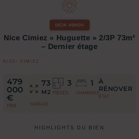
DÉJÀ VENDU
Nice Cimiez « Huguette » 2/3P 73m²
– Dernier étage
NICE
-
CIMIEZ
479
À
73
3
1
000
RÉNOVER
M2
PIÈCES
CHAMBRES
€
ÉTAT
SURFACE
PRIX
HIGHLIGHTS DU BIEN