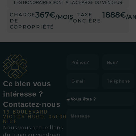
LES HONORAIRES SONT À LA CHARGE DU VENDEUR
367€
1888€
CHARGE
TAXE
/MOIS
/A
DE
FONCIÈRE
COPROPRIÉTÉ
Ce bien vous
intéresse ?
Contactez-nous
19 BOULEVARD
VICTOR-HUGO, 06000
NICE
Nous vous accueillons
d
u lundi au vendredi