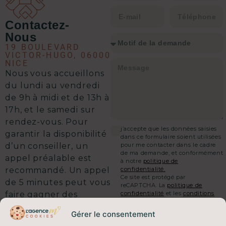
immobilière en toute sérénité.
Contactez-
Nous
19 BOULEVARD
VICTOR-HUGO, 06000
NICE
Nous vous accueillons
d
u lundi au vendredi
de 9h à midi et de 13h à
17h, et le samedi sur
rendez-vous.
Pour
j’accepte que les données saisies
garantir la disponibilité
dans ce formulaire soient utilisées
pour me contacter dans le cadre
d’un conseiller, un
de ma demande, et conformément
appel préalable est
à notre
politique de
confidentialité.
recommandé. Un appel
Ce site est protégé par
de 5 minutes peut vous
reCAPTCHA. La
politique de
confidentialité
et les
conditions
faire gagner des
d'utilisation
de Google
semaines sur votre
s'appliquent.
Gérer le consentement
vente.