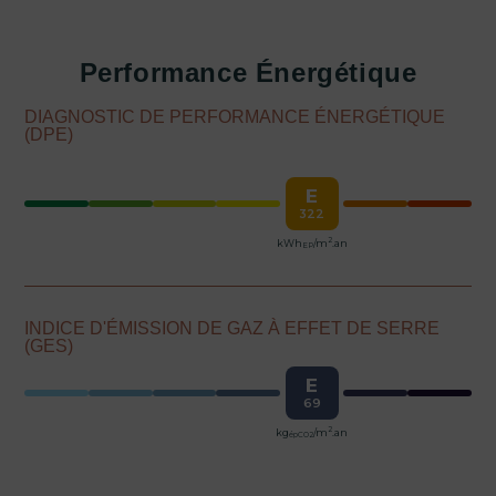
Performance Énergétique
DIAGNOSTIC DE PERFORMANCE ÉNERGÉTIQUE
(DPE)
E
322
2
kWh
/m
.an
EP
INDICE D'ÉMISSION DE GAZ À EFFET DE SERRE
(GES)
E
69
2
kg
/m
.an
épCO2