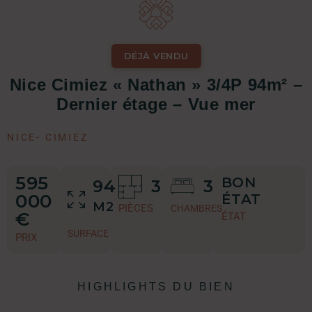
DÉJÀ VENDU
Nice Cimiez « Nathan » 3/4P 94m² –
Dernier étage – Vue mer
NICE
-
CIMIEZ
595
BON
94
3
3
000
ÉTAT
M2
PIÈCES
CHAMBRES
€
ÉTAT
SURFACE
PRIX
HIGHLIGHTS DU BIEN