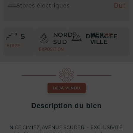
Oui
Stores électriques
NORD,
MER,
5
VUE
DÉGAGÉE
SUD
VILLE
ÉTAGE
EXPOSITION
DÉJÀ VENDU
Description du bien
NICE CIMIEZ, AVENUE SCUDERI – EXCLUSIVITÉ,