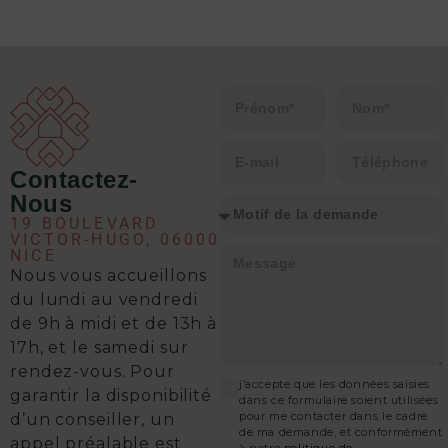
une analyse précise de la situation,
un plan d’action clair et une solution
à chaque problématique.
C’est clairement l’équipe qu’il vous
faut pour envisager une transaction
immobilière en toute sérénité.
Contactez-
Nous
19 BOULEVARD
VICTOR-HUGO, 06000
NICE
Nous vous accueillons
d
u lundi au vendredi
de 9h à midi et de 13h à
17h, et le samedi sur
rendez-vous.
Pour
j’accepte que les données saisies
garantir la disponibilité
dans ce formulaire soient utilisées
pour me contacter dans le cadre
d’un conseiller, un
de ma demande, et conformément
appel préalable est