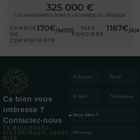
325 000 €
LES HONORAIRES SONT À LA CHARGE DU VENDEUR
170€
1167€
CHARGE
TAXE
/MOIS
/AN
DE
FONCIÈRE
COPROPRIÉTÉ
Ce bien vous
intéresse ?
Contactez-nous
19 BOULEVARD
VICTOR-HUGO, 06000
NICE