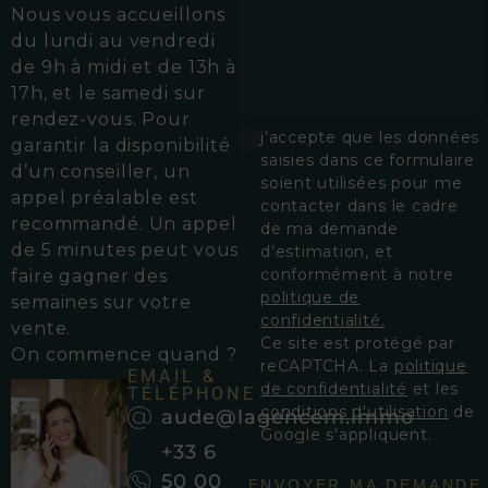
Nous vous accueillons
d
u lundi au vendredi
de 9h à midi et de 13h à
17h, et le samedi sur
rendez-vous.
Pour
j’accepte que les données
garantir la disponibilité
saisies dans ce formulaire
d’un conseiller, un
soient utilisées pour me
appel préalable est
contacter dans le cadre
recommandé. Un appel
de ma demande
de 5 minutes peut vous
d’estimation, et
conformément à notre
faire gagner des
politique de
semaines sur votre
confidentialité.
vente.
Ce site est protégé par
On commence quand ?
reCAPTCHA. La
politique
EMAIL &
de confidentialité
et les
TÉLÉPHONE
conditions d'utilisation
de
aude@lagencem.immo
Google s'appliquent.
+33 6
50 00
ENVOYER MA DEMANDE