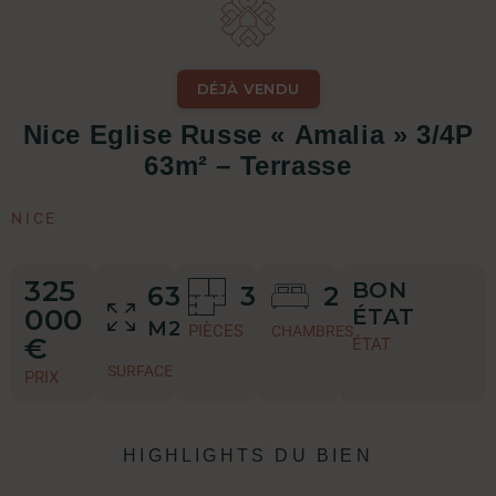
DÉJÀ VENDU
Nice Eglise Russe « Amalia » 3/4P
63m² – Terrasse
NICE
325
BON
63
3
2
000
ÉTAT
M2
PIÈCES
CHAMBRES
€
ÉTAT
SURFACE
PRIX
HIGHLIGHTS DU BIEN