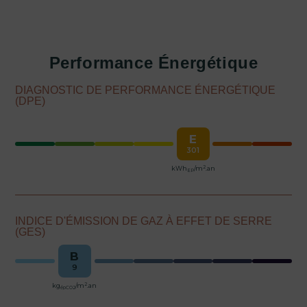
Performance Énergétique
DIAGNOSTIC DE PERFORMANCE ÉNERGÉTIQUE
(DPE)
E
301
2
kWh
/m
.an
EP
INDICE D'ÉMISSION DE GAZ À EFFET DE SERRE
(GES)
B
9
2
kg
/m
.an
épCO2