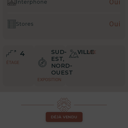
Oui
Interphone
Oui
Stores
SUD-
VILLE
4
VUE
EST,
ÉTAGE
NORD-
OUEST
EXPOSITION
DÉJÀ VENDU