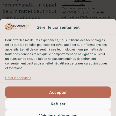
à notre
politique de
confidentialité.
recommandé. Un appel
Ce site est protégé par
de 5 minutes peut vous
reCAPTCHA. La
politique de
confidentialité
et les
conditions
faire gagner des
d'utilisation
de Google
semaines sur votre
s'appliquent.
Gérer le consentement
vente.
On commence quand ?
ENVOYER MA DEMANDE
Pour offrir les meilleures expériences, nous utilisons des technologies
telles que les cookies pour stocker et/ou accéder aux informations des
appareils. Le fait de consentir à ces technologies nous permettra de
EMAIL & TÉLÉPHONE
traiter des données telles que le comportement de navigation ou les ID
contact@lagencem.immo
uniques sur ce site. Le fait de ne pas consentir ou de retirer son
04 93 82 26 62
consentement peut avoir un effet négatif sur certaines caractéristiques
et fonctions.
Gérer les services
NOS BIENS À VENDRE
L'AG
Accepter
Refuser
plan du site
Une Création
© 2026 – Tous
Voir les préférences