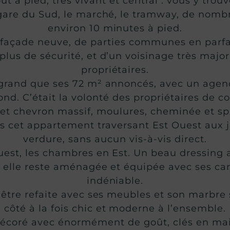
ut à pied, très vivant et central : vous y tr
 gare du Sud, le marché, le tramway, de nomb
environ 10 minutes à pied.
façade neuve, de parties communes en parfait
plus de sécurité, et d’un voisinage très maj
propriétaires.
 grand que ses 72 m² annoncés, avec un agen
fond. C’était la volonté des propriétaires de 
uet chevron massif, moulures, cheminée et sp
 cet appartement traversant Est Ouest aux j
verdure, sans aucun vis-à-vis direct.
uest, les chambres en Est. Un beau dressing
à elle reste aménagée et équipée avec ses c
indéniable.
 d’être refaite avec ses meubles et son marbr
côté à la fois chic et moderne à l’ensemble.
écoré avec énormément de goût, clés en main