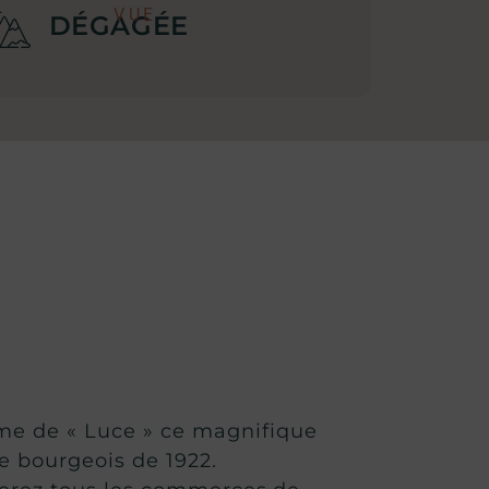
VUE
DÉGAGÉE
e de « Luce » ce magnifique
e bourgeois de 1922.