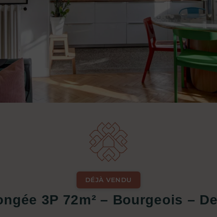
DÉJÀ VENDU
longée 3P 72m² – Bourgeois – De