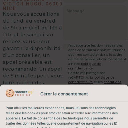
VICTOR-HUGO, 06000
NICE
Nous vous accueillons
d
u lundi au vendredi
de 9h à midi et de 13h à
17h, et le samedi sur
rendez-vous.
Pour
j’accepte que les données saisies
garantir la disponibilité
dans ce formulaire soient utilisées
pour me contacter dans le cadre
d’un conseiller, un
de ma demande, et conformément
appel préalable est
à notre
politique de
confidentialité.
recommandé. Un appel
Ce site est protégé par
de 5 minutes peut vous
reCAPTCHA. La
politique de
confidentialité
et les
conditions
faire gagner des
d'utilisation
de Google
semaines sur votre
s'appliquent.
Gérer le consentement
vente.
On commence quand ?
ENVOYER MA DEMANDE
Pour offrir les meilleures expériences, nous utilisons des technologies
telles que les cookies pour stocker et/ou accéder aux informations des
appareils. Le fait de consentir à ces technologies nous permettra de
EMAIL & TÉLÉPHONE
traiter des données telles que le comportement de navigation ou les ID
contact@lagencem.immo