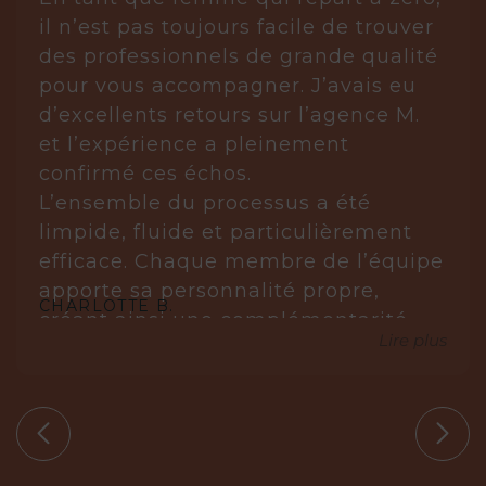
il n’est pas toujours facile de trouver
des professionnels de grande qualité
pour vous accompagner. J’avais eu
d’excellents retours sur l’agence M.
et l’expérience a pleinement
confirmé ces échos.
L’ensemble du processus a été
limpide, fluide et particulièrement
efficace. Chaque membre de l’équipe
apporte sa personnalité propre,
CHARLOTTE B.
créant ainsi une complémentarité
Lire plus
réellement gagnante.
Laurène est posée, réfléchie et très à
l’écoute. Elle analyse, anticipe et sait
s’imposer avec justesse lorsque cela
est nécessaire. Elle ne propose que