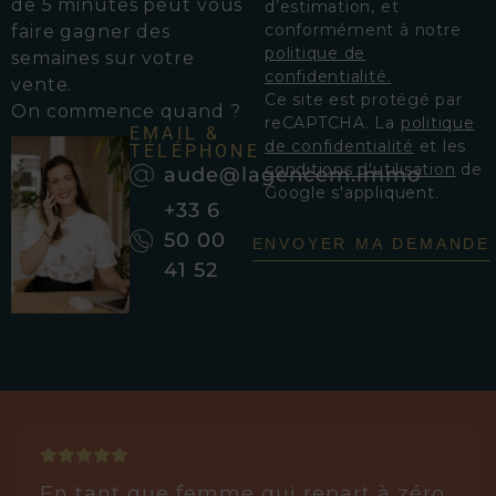
de 5 minutes peut vous
d’estimation, et
conformément à notre
faire gagner des
politique de
semaines sur votre
confidentialité.
vente.
Ce site est protégé par
On commence quand ?
reCAPTCHA. La
politique
EMAIL &
de confidentialité
et les
TÉLÉPHONE
conditions d'utilisation
de
aude@lagencem.immo
Google s'appliquent.
+33 6
50 00
ENVOYER MA DEMANDE
41 52
En tant que femme qui repart à zéro,