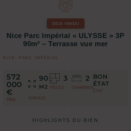
DÉJÀ VENDU
Nice Parc Impérial « ULYSSE » 3P
90m² – Terrasse vue mer
NICE
-
PARC IMPÉRIAL
572
BON
90
3
2
000
ÉTAT
M2
PIÈCES
CHAMBRES
€
ÉTAT
SURFACE
PRIX
HIGHLIGHTS DU BIEN