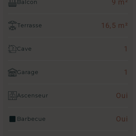
9 m²
Balcon
16,5 m²
Terrasse
1
Cave
1
Garage
Oui
Ascenseur
Oui
Barbecue