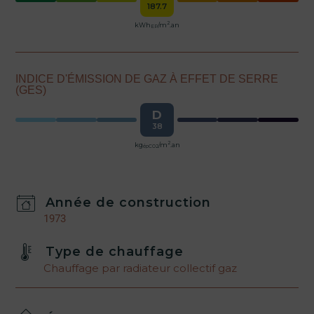
187.7
2
kWh
/m
.an
EP
INDICE D'ÉMISSION DE GAZ À EFFET DE SERRE
(GES)
D
38
2
kg
/m
.an
épCO2
Année de construction
1973
Type de chauffage
Chauffage par radiateur collectif gaz