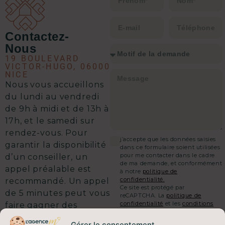
faut pour envisager une transaction
immobilière en toute sérénité.
Contactez-
Nous
19 BOULEVARD
VICTOR-HUGO, 06000
NICE
Nous vous accueillons
d
u lundi au vendredi
de 9h à midi et de 13h à
17h, et le samedi sur
rendez-vous.
Pour
j’accepte que les données saisies
garantir la disponibilité
dans ce formulaire soient utilisées
pour me contacter dans le cadre
d’un conseiller, un
de ma demande, et conformément
appel préalable est
à notre
politique de
confidentialité.
recommandé. Un appel
Ce site est protégé par
de 5 minutes peut vous
reCAPTCHA. La
politique de
confidentialité
et les
conditions
faire gagner des
d'utilisation
de Google
semaines sur votre
s'appliquent.
Gérer le consentement