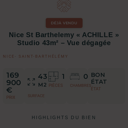
DÉJÀ VENDU
Nice St Barthelemy « ACHILLE »
Studio 43m² – Vue dégagée
NICE
-
SAINT-BARTHÉLÉMY
169
BON
43
1
0
900
ÉTAT
M2
PIÈCES
CHAMBRES
€
ÉTAT
SURFACE
PRIX
HIGHLIGHTS DU BIEN