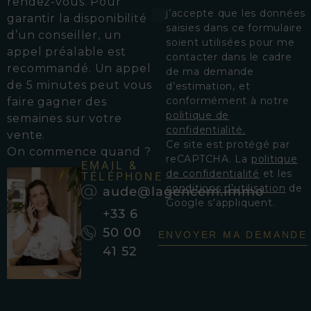
rendez-vous.
Pour
j’accepte que les données
garantir la disponibilité
saisies dans ce formulaire
d’un conseiller, un
soient utilisées pour me
appel préalable est
contacter dans le cadre
recommandé. Un appel
de ma demande
de 5 minutes peut vous
d’estimation, et
conformément à notre
faire gagner des
politique de
semaines sur votre
confidentialité.
vente.
Ce site est protégé par
On commence quand ?
reCAPTCHA. La
politique
EMAIL &
de confidentialité
et les
TÉLÉPHONE
conditions d'utilisation
de
aude@lagencem.immo
Google s'appliquent.
+33 6
50 00
ENVOYER MA DEMANDE
41 52