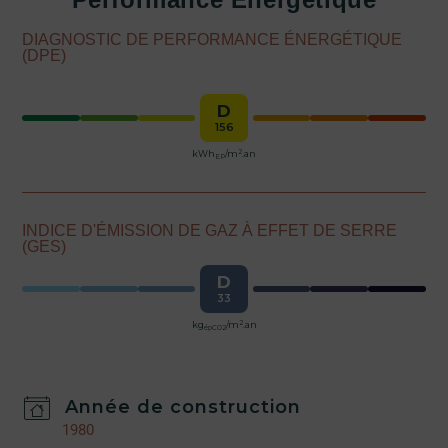
DIAGNOSTIC DE PERFORMANCE ÉNERGÉTIQUE
(DPE)
D
156
2
kWh
/m
.an
EP
INDICE D'ÉMISSION DE GAZ À EFFET DE SERRE
(GES)
D
33
2
kg
/m
.an
épCO2
Année de construction
1980