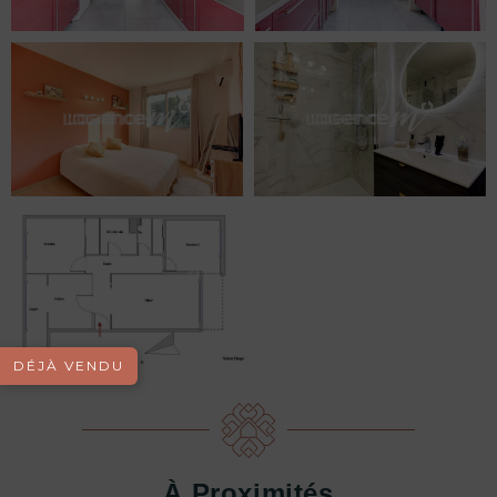
DÉJÀ VENDU
À Proximités