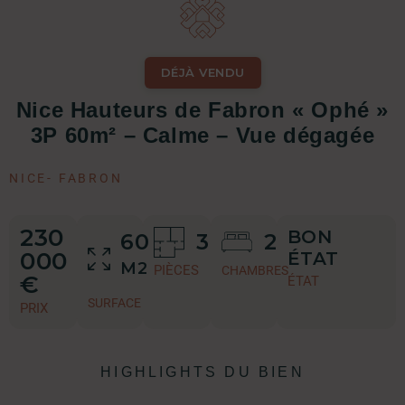
DÉJÀ VENDU
Nice Hauteurs de Fabron « Ophé »
3P 60m² – Calme – Vue dégagée
NICE
-
FABRON
230
BON
60
3
2
000
ÉTAT
M2
PIÈCES
CHAMBRES
€
ÉTAT
SURFACE
PRIX
HIGHLIGHTS DU BIEN