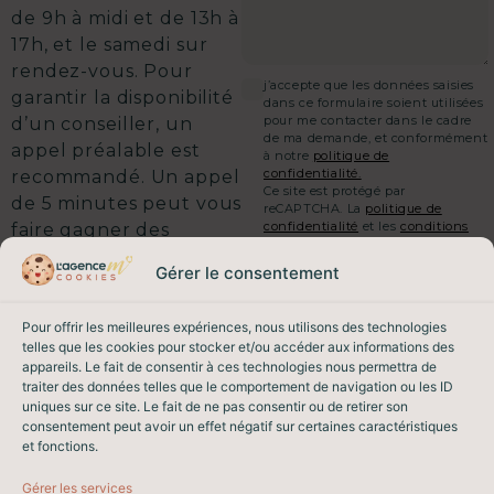
de 9h à midi et de 13h à
17h, et le samedi sur
rendez-vous.
Pour
j’accepte que les données saisies
garantir la disponibilité
dans ce formulaire soient utilisées
pour me contacter dans le cadre
d’un conseiller, un
de ma demande, et conformément
appel préalable est
à notre
politique de
confidentialité.
recommandé. Un appel
Ce site est protégé par
de 5 minutes peut vous
reCAPTCHA. La
politique de
confidentialité
et les
conditions
faire gagner des
d'utilisation
de Google
semaines sur votre
s'appliquent.
Gérer le consentement
vente.
On commence quand ?
ENVOYER MA DEMANDE
Pour offrir les meilleures expériences, nous utilisons des technologies
telles que les cookies pour stocker et/ou accéder aux informations des
appareils. Le fait de consentir à ces technologies nous permettra de
EMAIL & TÉLÉPHONE
traiter des données telles que le comportement de navigation ou les ID
contact@lagencem.immo
uniques sur ce site. Le fait de ne pas consentir ou de retirer son
04 93 82 26 62
consentement peut avoir un effet négatif sur certaines caractéristiques
et fonctions.
Gérer les services