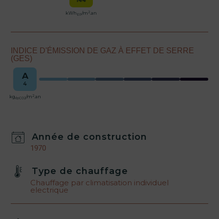
2
kWh
/m
.an
EP
INDICE D'ÉMISSION DE GAZ À EFFET DE SERRE
(GES)
A
4
2
kg
/m
.an
épCO2
Année de construction
1970
Type de chauffage
Chauffage par climatisation individuel
electrique