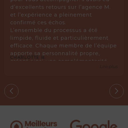
d’excellents retours sur l’agence M.
et l’expérience a pleinement
confirmé ces échos.
L’ensemble du processus a été
limpide, fluide et particulièrement
efficace. Chaque membre de l’équipe
apporte sa personnalité propre,
CHARLOTTE B.
créant ainsi une complémentarité
Lire plus
réellement gagnante.
Laurène est posée, réfléchie et très à
l’écoute. Elle analyse, anticipe et sait
s’imposer avec justesse lorsque cela
est nécessaire. Elle ne propose que
des biens en parfaite adéquation
avec nos circonstances.
Aude, quant à elle, est une véritable