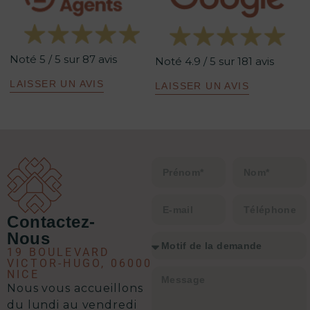
leadeuse. Experte dans son domaine,
elle maîtrise parfaitement les
tenants et aboutissants. Sa
Noté 5 / 5 sur 87 avis
méthodologie est redoutablement
Noté 4.9 / 5 sur 181 avis
efficace : un excellent relationnel,
LAISSER UN AVIS
LAISSER UN AVIS
une analyse précise de la situation,
un plan d’action clair et une solution
à chaque problématique.
C’est clairement l’équipe qu’il vous
faut pour envisager une transaction
immobilière en toute sérénité.
Contactez-
Nous
19 BOULEVARD
VICTOR-HUGO, 06000
NICE
Nous vous accueillons
d
u lundi au vendredi